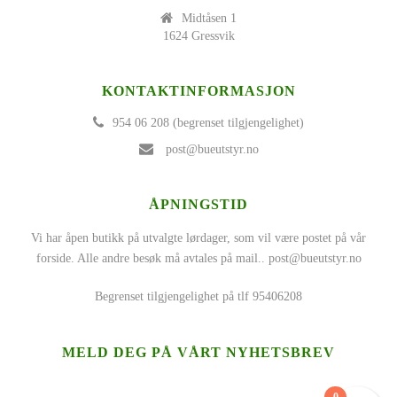
Midtåsen 1
1624 Gressvik
KONTAKTINFORMASJON
954 06 208 (begrenset tilgjengelighet)
post@bueutstyr.no
ÅPNINGSTID
Vi har åpen butikk på utvalgte lørdager, som vil være postet på vår
forside. Alle andre besøk må avtales på mail..
post@bueutstyr.no
Begrenset tilgjengelighet på tlf 95406208
MELD DEG PÅ VÅRT NYHETSBREV