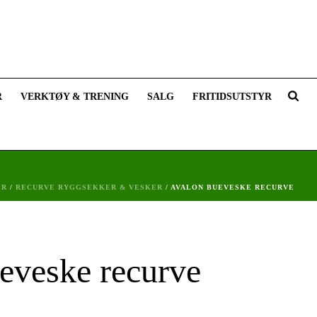
R
VERKTØY & TRENING
SALG
FRITIDSUTSTYR
ER
/
RECURVE RYGGSEKKER & VESKER
/ AVALON BUEVESKE RECURVE
eveske recurve