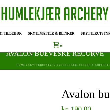
 & TILBEHØR
SKYTEMATTER & BLINKER
SKYTTERUTSTY
0
AVALON BUEVESKE RECURVE
HOME
/
SKYTTERUTSTYR
/
RYGGSEKKER, VESKER & KOFFERT
Avalon bu
kr
190,00