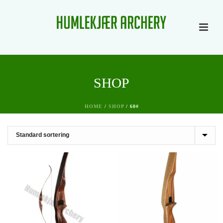
SHOP
HOME
/
SHOP
/
60#