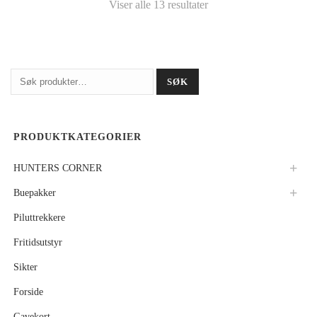
Viser alle 13 resultater
Søk
SØK
etter:
PRODUKTKATEGORIER
HUNTERS CORNER
Buepakker
Piluttrekkere
Fritidsutstyr
Sikter
Forside
Gavekort