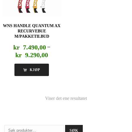
WNS HANDLE QUANTUM AX
RECURVEBUE
M/PAKKETILBUD
kr
7.490,00
–
Prisområde:
kr
9.290,00
kr 7.490,00
til
KJØP
kr 9.290,00
Viser det ene resultatet
Søk
SØK