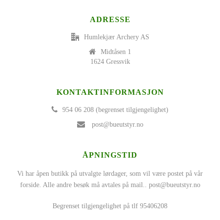
ADRESSE
Humlekjær Archery AS
Midtåsen 1
1624 Gressvik
KONTAKTINFORMASJON
954 06 208 (begrenset tilgjengelighet)
post@bueutstyr.no
ÅPNINGSTID
Vi har åpen butikk på utvalgte lørdager, som vil være postet på vår
forside. Alle andre besøk må avtales på mail..
post@bueutstyr.no
Begrenset tilgjengelighet på tlf 95406208