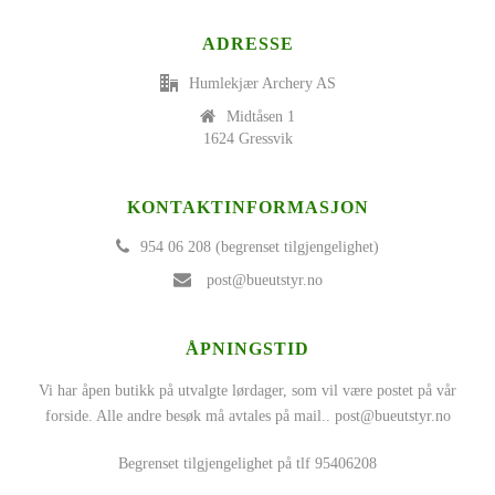
ADRESSE
Humlekjær Archery AS
Midtåsen 1
1624 Gressvik
KONTAKTINFORMASJON
954 06 208 (begrenset tilgjengelighet)
post@bueutstyr.no
ÅPNINGSTID
Vi har åpen butikk på utvalgte lørdager, som vil være postet på vår
forside. Alle andre besøk må avtales på mail..
post@bueutstyr.no
Begrenset tilgjengelighet på tlf 95406208