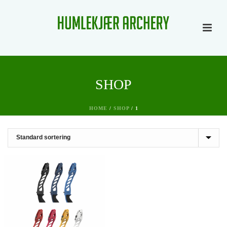
SHOP
HOME
/
SHOP
/
1