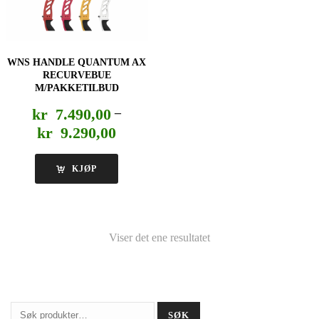
WNS HANDLE QUANTUM AX
RECURVEBUE
M/PAKKETILBUD
kr
7.490,00
–
Prisområde:
kr
9.290,00
kr 7.490,00
til
KJØP
kr 9.290,00
Viser det ene resultatet
Søk
SØK