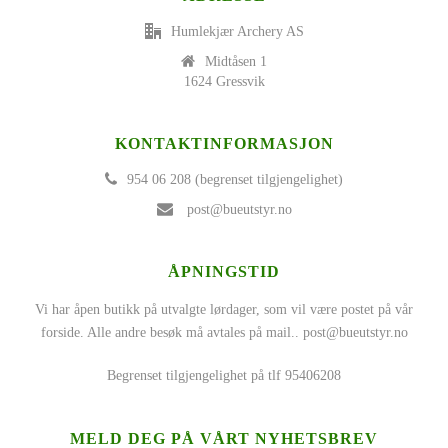
Humlekjær Archery AS
Midtåsen 1
1624 Gressvik
KONTAKTINFORMASJON
954 06 208 (begrenset tilgjengelighet)
post@bueutstyr.no
ÅPNINGSTID
Vi har åpen butikk på utvalgte lørdager, som vil være postet på vår
forside. Alle andre besøk må avtales på mail..
post@bueutstyr.no
Begrenset tilgjengelighet på tlf 95406208
MELD DEG PÅ VÅRT NYHETSBREV