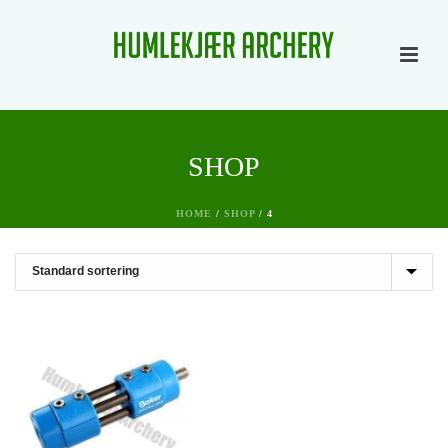
SHOP
HOME
/
SHOP
/
4