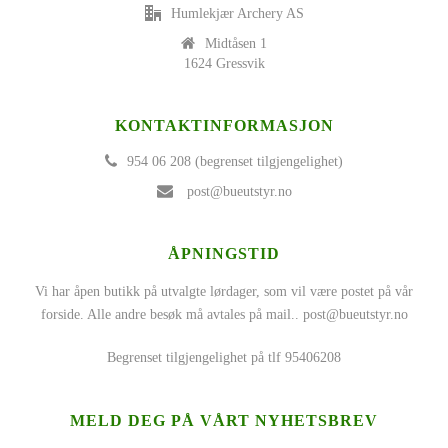
Humlekjær Archery AS
Midtåsen 1
1624 Gressvik
KONTAKTINFORMASJON
954 06 208 (begrenset tilgjengelighet)
post@bueutstyr.no
ÅPNINGSTID
Vi har åpen butikk på utvalgte lørdager, som vil være postet på vår
forside. Alle andre besøk må avtales på mail..
post@bueutstyr.no
Begrenset tilgjengelighet på tlf 95406208
MELD DEG PÅ VÅRT NYHETSBREV