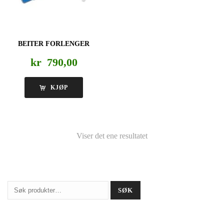
BEITER FORLENGER
kr
790,00
KJØP
Viser det ene resultatet
Søk
SØK
etter: