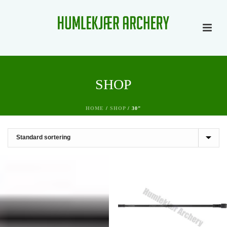
SHOP
HOME
/
SHOP
/
30"