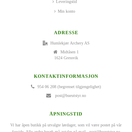
Leveringstid
Min konto
ADRESSE
Humlekjær Archery AS
Midtåsen 1
1624 Gressvik
KONTAKTINFORMASJON
954 06 208 (begrenset tilgjengelighet)
post@bueutstyr.no
ÅPNINGSTID
Vi har åpen butikk på utvalgte lørdager, som vil være postet på vår
forside. Alle andre besøk må avtales på mail..
post@bueutstyr.no