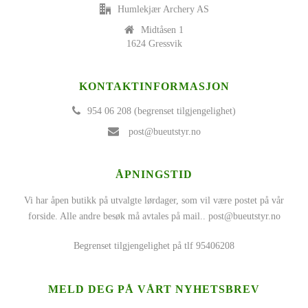
Humlekjær Archery AS
Midtåsen 1
1624 Gressvik
KONTAKTINFORMASJON
954 06 208 (begrenset tilgjengelighet)
post@bueutstyr.no
ÅPNINGSTID
Vi har åpen butikk på utvalgte lørdager, som vil være postet på vår
forside. Alle andre besøk må avtales på mail..
post@bueutstyr.no
Begrenset tilgjengelighet på tlf 95406208
MELD DEG PÅ VÅRT NYHETSBREV