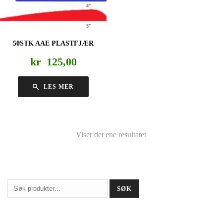
50STK AAE PLASTFJÆR
kr
125,00
LES MER
Viser det ene resultatet
Søk
SØK
etter: