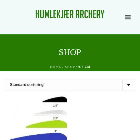
SHOP
HOME
/
SHOP
/
9,7 CM