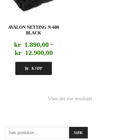
AVALON NETTING N-600
BLACK
kr
1.890,00
–
Prisområde:
kr
12.900,00
kr 1.890,00
til
KJØP
kr 12.900,00
Viser det ene resultatet
Søk
SØK
etter: