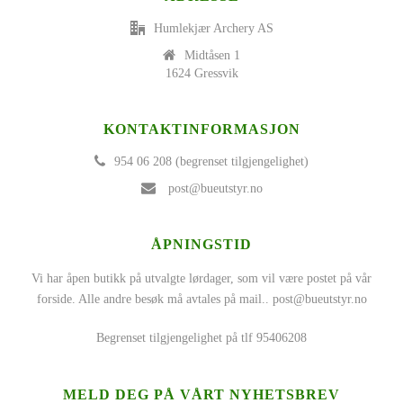
Humlekjær Archery AS
Midtåsen 1
1624 Gressvik
KONTAKTINFORMASJON
954 06 208 (begrenset tilgjengelighet)
post@bueutstyr.no
ÅPNINGSTID
Vi har åpen butikk på utvalgte lørdager, som vil være postet på vår
forside. Alle andre besøk må avtales på mail..
post@bueutstyr.no
Begrenset tilgjengelighet på tlf 95406208
MELD DEG PÅ VÅRT NYHETSBREV