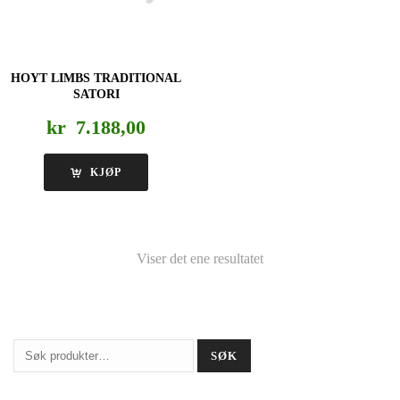
HOYT LIMBS TRADITIONAL
SATORI
kr
7.188,00
KJØP
Viser det ene resultatet
Søk
SØK
etter: