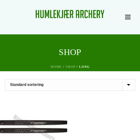
SHOP
HOME
/
SHOP
/
LONG