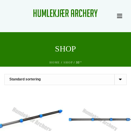
SHOP
HOME
/
SHOP
/
35''