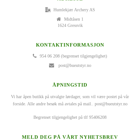
Humlekjær Archery AS
Midtåsen 1
1624 Gressvik
KONTAKTINFORMASJON
954 06 208 (begrenset tilgjengelighet)
post@bueutstyr.no
ÅPNINGSTID
Vi har åpen butikk på utvalgte lørdager, som vil være postet på vår
forside. Alle andre besøk må avtales på mail..
post@bueutstyr.no
Begrenset tilgjengelighet på tlf 95406208
MELD DEG PÅ VÅRT NYHETSBREV