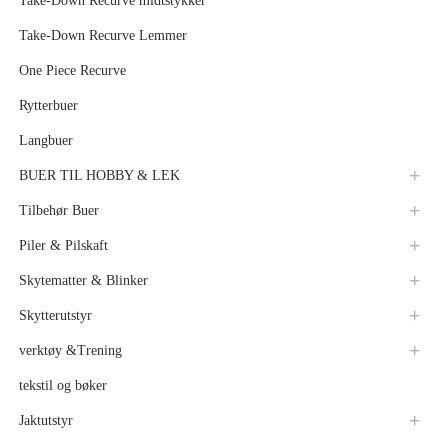
Take-Down Recurve midtstykker
Take-Down Recurve Lemmer
One Piece Recurve
Rytterbuer
Langbuer
BUER TIL HOBBY & LEK
Tilbehør Buer
Piler & Pilskaft
Skytematter & Blinker
Skytterutstyr
verktøy &Trening
tekstil og bøker
Jaktutstyr