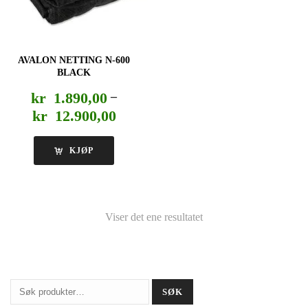
AVALON NETTING N-600
BLACK
kr
1.890,00
–
Prisområde:
kr
12.900,00
kr 1.890,00
til
KJØP
kr 12.900,00
Viser det ene resultatet
Søk
SØK
etter: