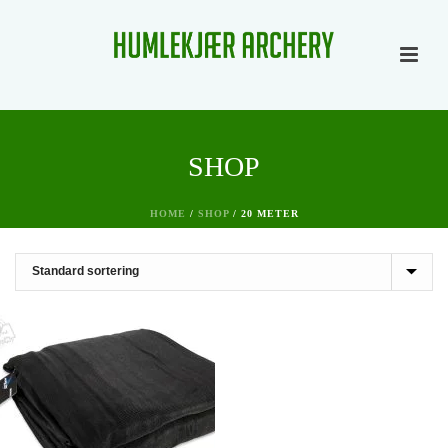
SHOP
HOME
/
SHOP
/
20 METER