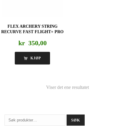
FLEX ARCHERY STRING
RECURVE FAST FLIGHT+ PRO
kr
350,00
KJØP
Viser det ene resultatet
Søk
SØK
etter: