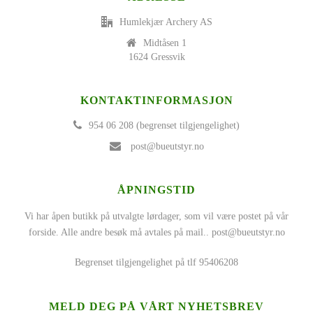
Humlekjær Archery AS
Midtåsen 1
1624 Gressvik
KONTAKTINFORMASJON
954 06 208 (begrenset tilgjengelighet)
post@bueutstyr.no
ÅPNINGSTID
Vi har åpen butikk på utvalgte lørdager, som vil være postet på vår
forside. Alle andre besøk må avtales på mail..
post@bueutstyr.no
Begrenset tilgjengelighet på tlf 95406208
MELD DEG PÅ VÅRT NYHETSBREV