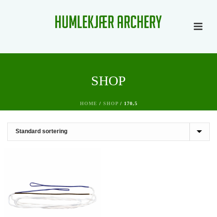
SHOP
HOME
/
SHOP
/
170,5