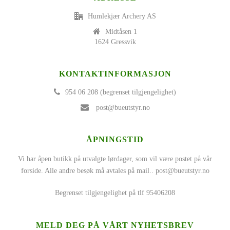
Humlekjær Archery AS
Midtåsen 1
1624 Gressvik
KONTAKTINFORMASJON
954 06 208 (begrenset tilgjengelighet)
post@bueutstyr.no
ÅPNINGSTID
Vi har åpen butikk på utvalgte lørdager, som vil være postet på vår
forside. Alle andre besøk må avtales på mail..
post@bueutstyr.no
Begrenset tilgjengelighet på tlf 95406208
MELD DEG PÅ VÅRT NYHETSBREV