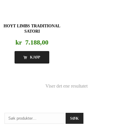
HOYT LIMBS TRADITIONAL
SATORI
kr
7.188,00
KJØP
Viser det ene resultatet
Søk
SØK
etter: