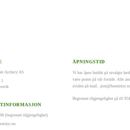
E
ÅPNINGSTID
ær Archery AS
Vi har åpen butikk på utvalgte lørd
være postet på vår forside. Alle a
 1
avtales på mail..
post@bueutstyr.n
ssvik
Begrenset tilgjengelighet på tlf 9
TINFORMASJON
08 (begrenset tilgjengelighet)
utstyr.no