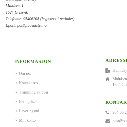
Midtåsen 1
1624 Gressvik
Telefonnr: 95406208 (begrenset i perioder)
Epost:
post@bueutstyr.no
ADRESS
INFORMASJON
Humlekj
Om oss
Midtåsen
Kontakt oss
1624 Gre
Trimming av buer
Betingelser
KONTAK
Leveringstid
954 06 2
Min konto
post@bue