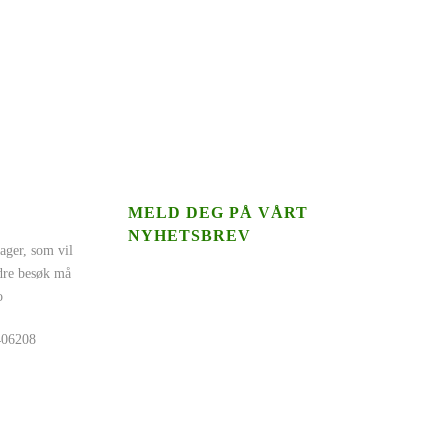
MELD DEG PÅ VÅRT
NYHETSBREV
ager, som vil
ndre besøk må
o
5406208