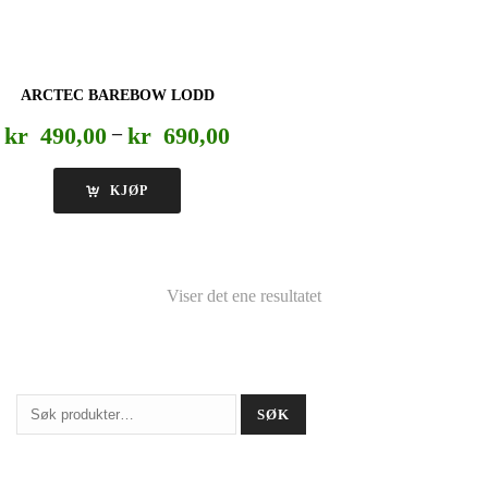
ARCTEC BAREBOW LODD
Prisområde:
kr
490,00
–
kr
690,00
kr 490,00
til
KJØP
kr 690,00
Viser det ene resultatet
Søk
SØK
etter: