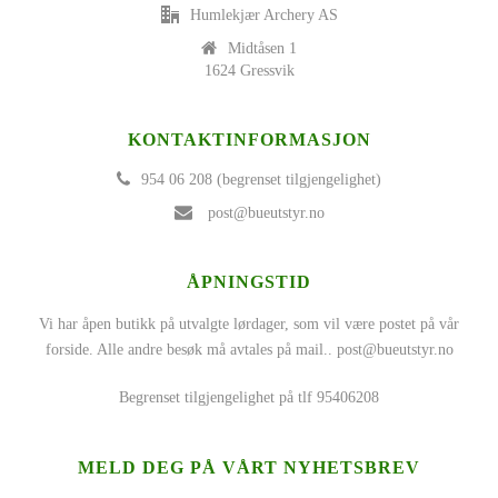
Humlekjær Archery AS
Midtåsen 1
1624 Gressvik
KONTAKTINFORMASJON
954 06 208 (begrenset tilgjengelighet)
post@bueutstyr.no
ÅPNINGSTID
Vi har åpen butikk på utvalgte lørdager, som vil være postet på vår
forside. Alle andre besøk må avtales på mail..
post@bueutstyr.no
Begrenset tilgjengelighet på tlf 95406208
MELD DEG PÅ VÅRT NYHETSBREV