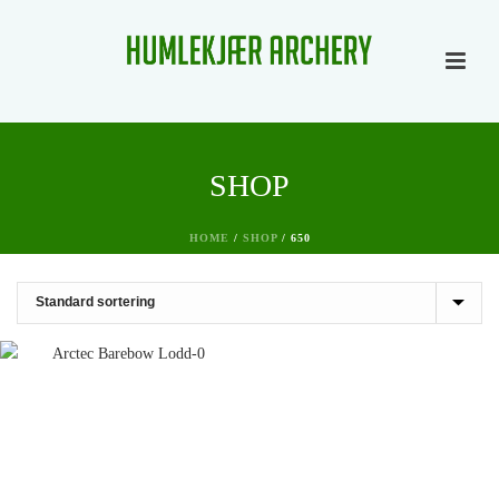
SHOP
HOME
/
SHOP
/
650