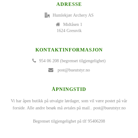
ADRESSE
Humlekjær Archery AS
Midtåsen 1
1624 Gressvik
KONTAKTINFORMASJON
954 06 208 (begrenset tilgjengelighet)
post@bueutstyr.no
ÅPNINGSTID
Vi har åpen butikk på utvalgte lørdager, som vil være postet på vår
forside. Alle andre besøk må avtales på mail..
post@bueutstyr.no
Begrenset tilgjengelighet på tlf 95406208