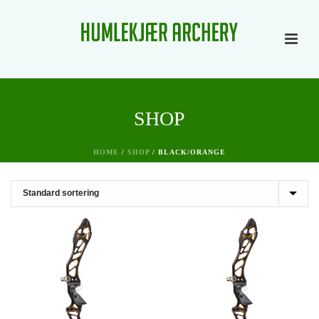
SHOP
HOME
/
SHOP
/
BLACK/ORANGE