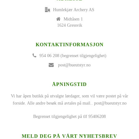
Humlekjær Archery AS
Midtåsen 1
1624 Gressvik
KONTAKTINFORMASJON
954 06 208 (begrenset tilgjengelighet)
post@bueutstyr.no
ÅPNINGSTID
Vi har åpen butikk på utvalgte lørdager, som vil være postet på vår
forside. Alle andre besøk må avtales på mail..
post@bueutstyr.no
Begrenset tilgjengelighet på tlf 95406208
MELD DEG PÅ VÅRT NYHETSBREV