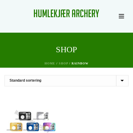
SHOP
HOME
/
SHOP
/
RAINBOW