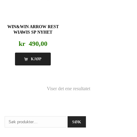
WIN&WIN ARROW REST
WIAWIS SP NYHET
kr
490,00
KJØP
Viser det ene resultatet
Søk
SØK
etter: