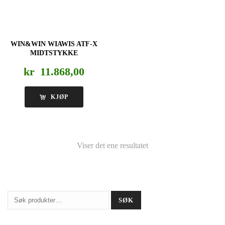
WIN&WIN WIAWIS ATF-X
MIDTSTYKKE
kr
11.868,00
KJØP
Viser det ene resultatet
Søk
SØK
etter: