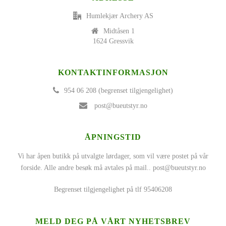
Humlekjær Archery AS
Midtåsen 1
1624 Gressvik
KONTAKTINFORMASJON
954 06 208 (begrenset tilgjengelighet)
post@bueutstyr.no
ÅPNINGSTID
Vi har åpen butikk på utvalgte lørdager, som vil være postet på vår
forside. Alle andre besøk må avtales på mail..
post@bueutstyr.no
Begrenset tilgjengelighet på tlf 95406208
MELD DEG PÅ VÅRT NYHETSBREV