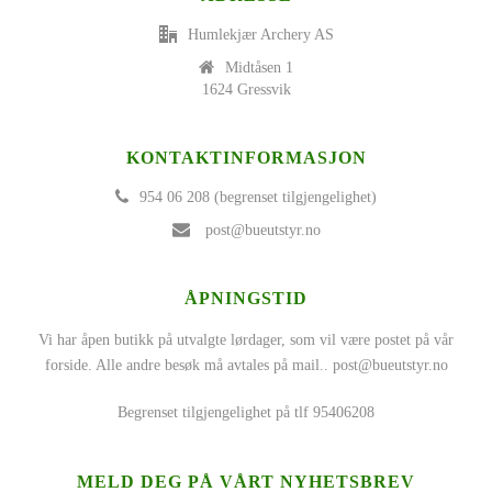
Humlekjær Archery AS
Midtåsen 1
1624 Gressvik
KONTAKTINFORMASJON
954 06 208 (begrenset tilgjengelighet)
post@bueutstyr.no
ÅPNINGSTID
Vi har åpen butikk på utvalgte lørdager, som vil være postet på vår
forside. Alle andre besøk må avtales på mail..
post@bueutstyr.no
Begrenset tilgjengelighet på tlf 95406208
MELD DEG PÅ VÅRT NYHETSBREV