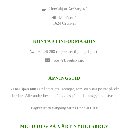
Humlekjær Archery AS
Midtåsen 1
1624 Gressvik
KONTAKTINFORMASJON
954 06 208 (begrenset tilgjengelighet)
post@bueutstyr.no
ÅPNINGSTID
Vi har åpen butikk på utvalgte lørdager, som vil være postet på vår
forside. Alle andre besøk må avtales på mail..
post@bueutstyr.no
Begrenset tilgjengelighet på tlf 95406208
MELD DEG PÅ VÅRT NYHETSBREV