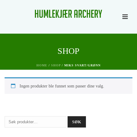
SHOP
HOME
/
SHOP
/
MIKS SVART/GRØNN
Ingen produkter ble funnet som passer dine valg.
Søk
SØK
etter: