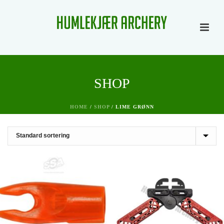
SHOP
HOME
/
SHOP
/
LIME GRØNN