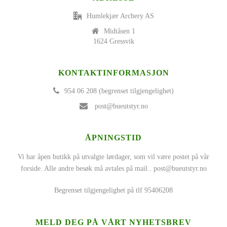
Humlekjær Archery AS
Midtåsen 1
1624 Gressvik
KONTAKTINFORMASJON
954 06 208 (begrenset tilgjengelighet)
post@bueutstyr.no
ÅPNINGSTID
Vi har åpen butikk på utvalgte lørdager, som vil være postet på vår
forside. Alle andre besøk må avtales på mail..
post@bueutstyr.no
Begrenset tilgjengelighet på tlf 95406208
MELD DEG PÅ VÅRT NYHETSBREV