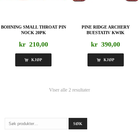
BOHNING SMALL THROAT PIN
PINE RIDGE ARCHERY
NOCK 20PK
BUESTATIV KWIK
kr
210,00
kr
390,00
KJØP
KJØP
Viser alle 2 resultater
Søk
SØK
etter: