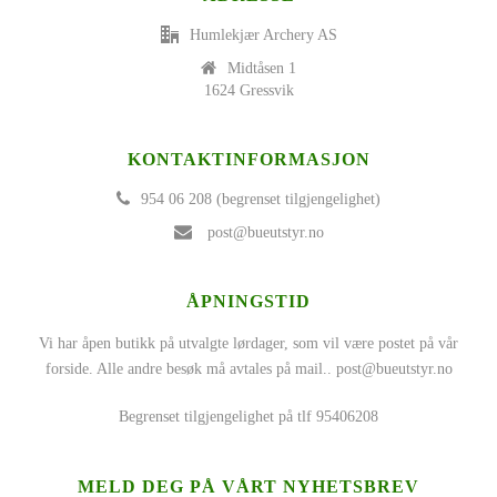
Humlekjær Archery AS
Midtåsen 1
1624 Gressvik
KONTAKTINFORMASJON
954 06 208 (begrenset tilgjengelighet)
post@bueutstyr.no
ÅPNINGSTID
Vi har åpen butikk på utvalgte lørdager, som vil være postet på vår
forside. Alle andre besøk må avtales på mail..
post@bueutstyr.no
Begrenset tilgjengelighet på tlf 95406208
MELD DEG PÅ VÅRT NYHETSBREV