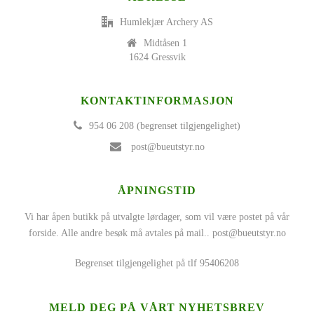
Humlekjær Archery AS
Midtåsen 1
1624 Gressvik
KONTAKTINFORMASJON
954 06 208 (begrenset tilgjengelighet)
post@bueutstyr.no
ÅPNINGSTID
Vi har åpen butikk på utvalgte lørdager, som vil være postet på vår
forside. Alle andre besøk må avtales på mail..
post@bueutstyr.no
Begrenset tilgjengelighet på tlf 95406208
MELD DEG PÅ VÅRT NYHETSBREV