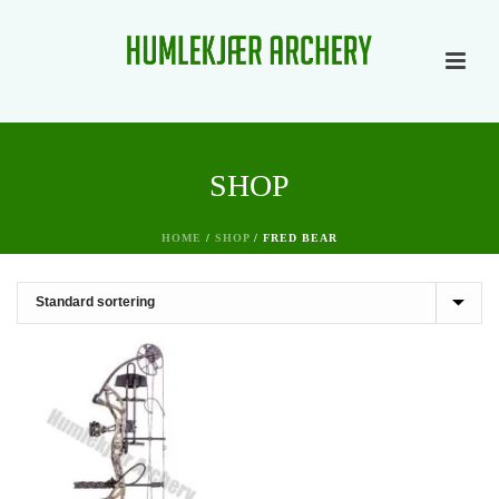
SHOP
HOME
/
SHOP
/
FRED BEAR