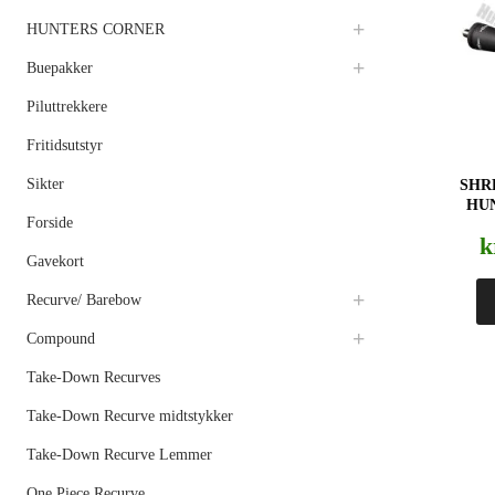
HUNTERS CORNER
Buepakker
Piluttrekkere
Fritidsutstyr
Sikter
SHR
HU
Forside
k
Gavekort
Recurve/ Barebow
Compound
Take-Down Recurves
Take-Down Recurve midtstykker
Take-Down Recurve Lemmer
One Piece Recurve