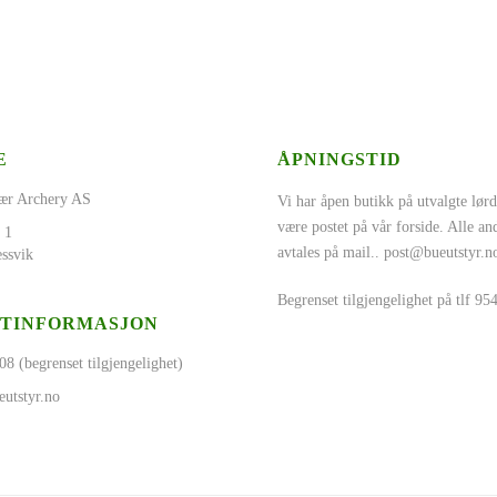
E
ÅPNINGSTID
ær Archery AS
Vi har åpen butikk på utvalgte lørd
være postet på vår forside. Alle a
 1
avtales på mail..
post@bueutstyr.n
ssvik
Begrenset tilgjengelighet på tlf 9
TINFORMASJON
08 (begrenset tilgjengelighet)
utstyr.no