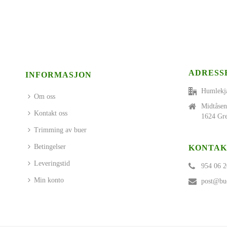
ADRESS
INFORMASJON
Humlekj
Om oss
Midtåsen
Kontakt oss
1624 Gre
Trimming av buer
Betingelser
KONTAK
Leveringstid
954 06 2
Min konto
post@bue