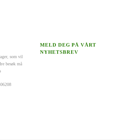
MELD DEG PÅ VÅRT
NYHETSBREV
ager, som vil
ndre besøk må
o
5406208