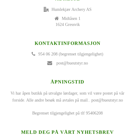
Humlekjær Archery AS
Midtåsen 1
1624 Gressvik
KONTAKTINFORMASJON
954 06 208 (begrenset tilgjengelighet)
post@bueutstyr.no
ÅPNINGSTID
Vi har åpen butikk på utvalgte lørdager, som vil være postet på vår
forside. Alle andre besøk må avtales på mail..
post@bueutstyr.no
Begrenset tilgjengelighet på tlf 95406208
MELD DEG PÅ VÅRT NYHETSBREV