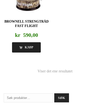
BROWNELL STRENGTRÅD
FAST FLIGHT
kr
590,00
KJØP
Viser det ene resultatet
Søk
SØK
etter: