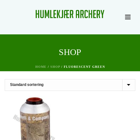
SHOP
HOME
/
SHOP
/
FLUORESCENT GREEN