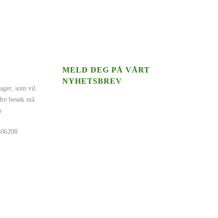
MELD DEG PÅ VÅRT
NYHETSBREV
ager, som vil
ndre besøk må
o
5406208