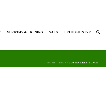
R
VERKTØY & TRENING
SALG
FRITIDSUTSTYR
HOME
/
SHOP
/
COSMO GREY/BLACK