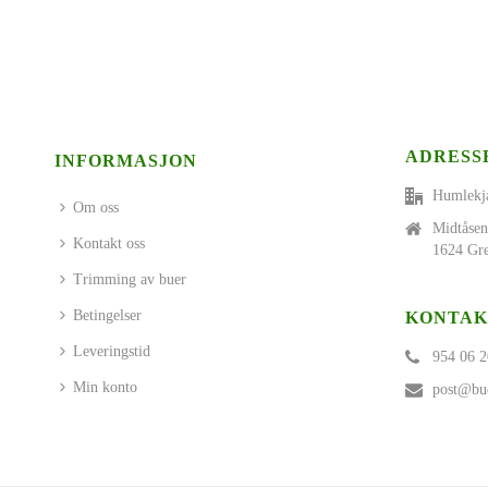
ADRESS
INFORMASJON
Humlekj
Om oss
Midtåsen
Kontakt oss
1624 Gre
Trimming av buer
Betingelser
KONTAK
Leveringstid
954 06 2
Min konto
post@bue