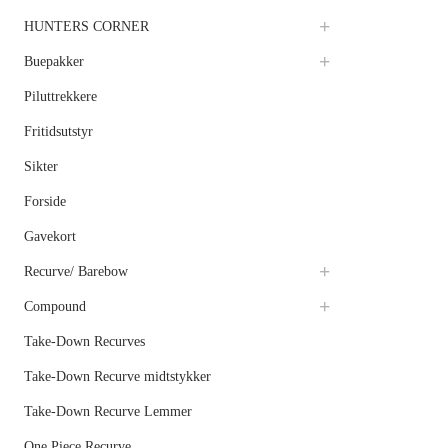
HUNTERS CORNER
Buepakker
Piluttrekkere
Fritidsutstyr
Sikter
Forside
Gavekort
Recurve/ Barebow
Compound
Take-Down Recurves
Take-Down Recurve midtstykker
Take-Down Recurve Lemmer
One Piece Recurve