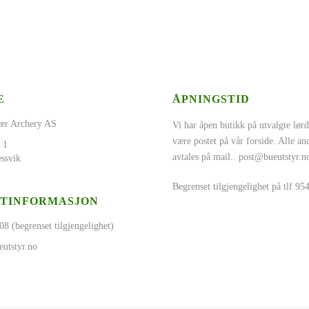
E
ÅPNINGSTID
ær Archery AS
Vi har åpen butikk på utvalgte lørd
være postet på vår forside. Alle a
 1
avtales på mail..
post@bueutstyr.n
ssvik
Begrenset tilgjengelighet på tlf 9
TINFORMASJON
08 (begrenset tilgjengelighet)
utstyr.no