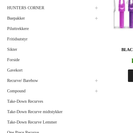
HUNTERS CORNER
Buepakker
Piluttrekkere
Fritidsutstyr
Sikter
BLAC
Forside
Gavekort
Recurve/ Barebow
Compound
Take-Down Recurves
Take-Down Recurve midtstykker
Take-Down Recurve Lemmer
One Piece Recurve