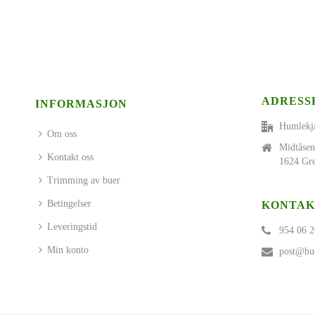
ADRESS
INFORMASJON
Humlekj
Om oss
Midtåsen
Kontakt oss
1624 Gre
Trimming av buer
Betingelser
KONTAK
Leveringstid
954 06 2
Min konto
post@bue