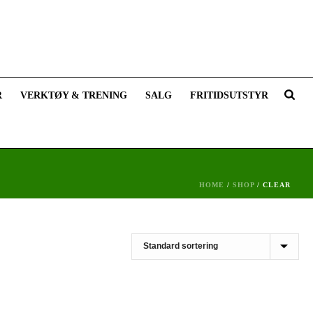
R
VERKTØY & TRENING
SALG
FRITIDSUTSTYR
HOME
/
SHOP
/
CLEAR