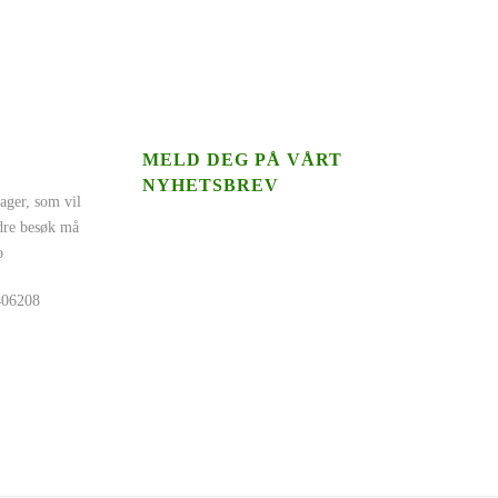
MELD DEG PÅ VÅRT
NYHETSBREV
ager, som vil
ndre besøk må
o
5406208