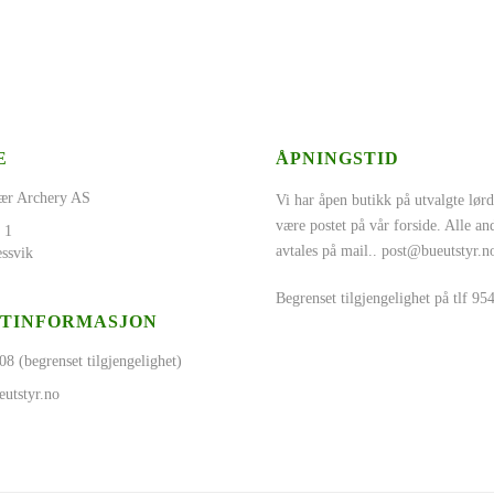
E
ÅPNINGSTID
ær Archery AS
Vi har åpen butikk på utvalgte lørd
være postet på vår forside. Alle a
 1
avtales på mail..
post@bueutstyr.n
ssvik
Begrenset tilgjengelighet på tlf 9
TINFORMASJON
08 (begrenset tilgjengelighet)
utstyr.no