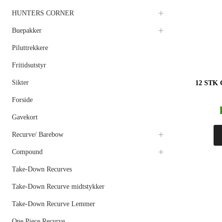
HUNTERS CORNER
Buepakker
Piluttrekkere
Fritidsutstyr
Sikter
12 STK 
Forside
Gavekort
Recurve/ Barebow
Compound
Take-Down Recurves
Take-Down Recurve midtstykker
Take-Down Recurve Lemmer
One Piece Recurve