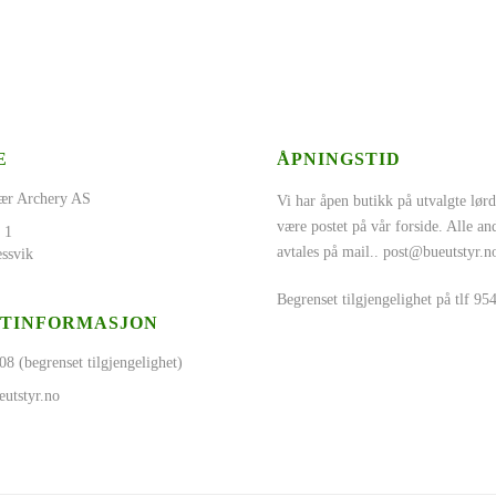
E
ÅPNINGSTID
ær Archery AS
Vi har åpen butikk på utvalgte lørd
være postet på vår forside. Alle a
 1
avtales på mail..
post@bueutstyr.n
ssvik
Begrenset tilgjengelighet på tlf 9
TINFORMASJON
08 (begrenset tilgjengelighet)
utstyr.no