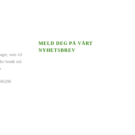
MELD DEG PÅ VÅRT
NYHETSBREV
ager, som vil
ndre besøk må
o
5406208