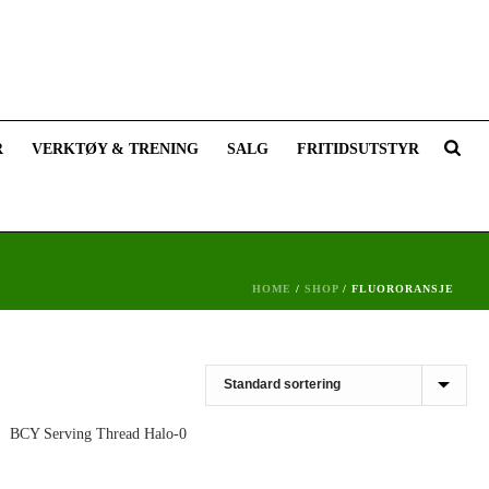
R
VERKTØY & TRENING
SALG
FRITIDSUTSTYR
HOME
/
SHOP
/
FLUORORANSJE