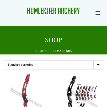
SHOP
HOME
/
SHOP
/
MATT GRÅ