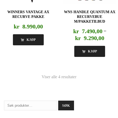
WINNERS VANTAGE AX
WNS HANDLE QUANTUM AX
RECURVE PAKKE
RECURVEBUE
M/PAKKETILBUD
kr
8.990,00
kr
7.490,00
–
Prisom
kr
9.290,00
KJØP
kr 7.4
til
KJØP
kr 9.2
Viser alle 4 resultater
Søk
SØK
etter: