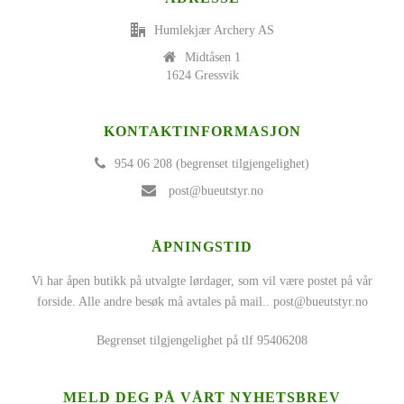
Humlekjær Archery AS
Midtåsen 1
1624 Gressvik
KONTAKTINFORMASJON
954 06 208 (begrenset tilgjengelighet)
post@bueutstyr.no
ÅPNINGSTID
Vi har åpen butikk på utvalgte lørdager, som vil være postet på vår
forside. Alle andre besøk må avtales på mail..
post@bueutstyr.no
Begrenset tilgjengelighet på tlf 95406208
MELD DEG PÅ VÅRT NYHETSBREV