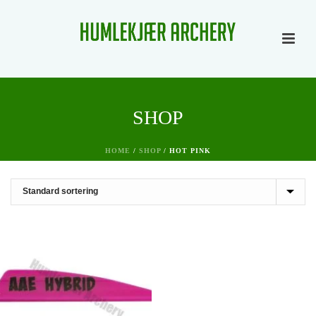
SHOP
HOME
/
SHOP
/
HOT PINK