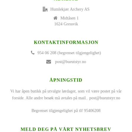
Humlekjær Archery AS
Midtåsen 1
1624 Gressvik
KONTAKTINFORMASJON
954 06 208 (begrenset tilgjengelighet)
post@bueutstyr.no
ÅPNINGSTID
Vi har åpen butikk på utvalgte lørdager, som vil være postet på vår
forside. Alle andre besøk må avtales på mail..
post@bueutstyr.no
Begrenset tilgjengelighet på tlf 95406208
MELD DEG PÅ VÅRT NYHETSBREV