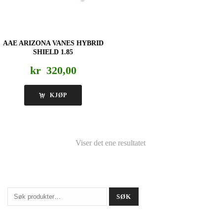
AAE ARIZONA VANES HYBRID
SHIELD 1.85
kr
320,00
KJØP
Viser det ene resultatet
Søk
SØK
etter: