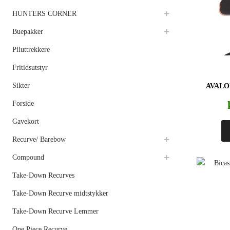
HUNTERS CORNER
Buepakker
Piluttrekkere
Fritidsutstyr
Sikter
AVALO
Forside
Gavekort
Recurve/ Barebow
Compound
Take-Down Recurves
Take-Down Recurve midtstykker
Take-Down Recurve Lemmer
One Piece Recurve