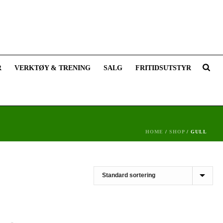
R
VERKTØY & TRENING
SALG
FRITIDSUTSTYR
HOME
/
SHOP
/
GULL