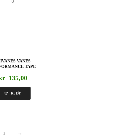
LIVANES VANES
FORMANCE TAPE
kr
135,00
KJØP
→
2