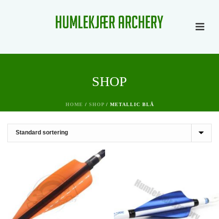
SHOP
HOME
/
SHOP
/
METALLIC BLÅ