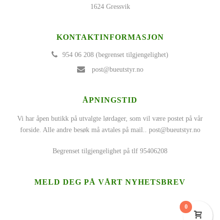
1624 Gressvik
KONTAKTINFORMASJON
954 06 208 (begrenset tilgjengelighet)
post@bueutstyr.no
ÅPNINGSTID
Vi har åpen butikk på utvalgte lørdager, som vil være postet på vår
forside. Alle andre besøk må avtales på mail..
post@bueutstyr.no
Begrenset tilgjengelighet på tlf 95406208
MELD DEG PÅ VÅRT NYHETSBREV
0