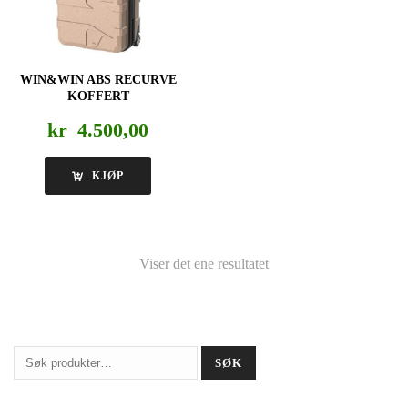
WIN&WIN ABS RECURVE
KOFFERT
kr
4.500,00
KJØP
Viser det ene resultatet
Søk
SØK
etter: