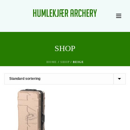
SHOP
HOME
/
SHOP
/
BEIGE