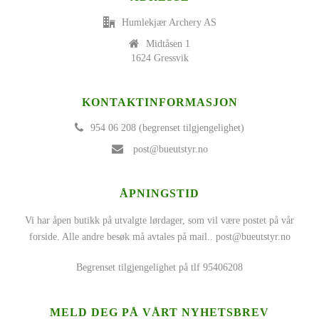
Humlekjær Archery AS
Midtåsen 1
1624 Gressvik
KONTAKTINFORMASJON
954 06 208 (begrenset tilgjengelighet)
post@bueutstyr.no
ÅPNINGSTID
Vi har åpen butikk på utvalgte lørdager, som vil være postet på vår
forside. Alle andre besøk må avtales på mail..
post@bueutstyr.no
Begrenset tilgjengelighet på tlf 95406208
MELD DEG PÅ VÅRT NYHETSBREV