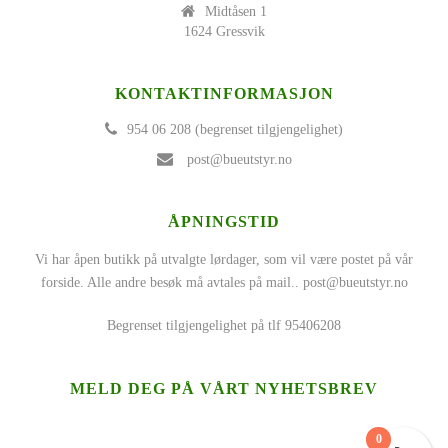
Midtåsen 1
1624 Gressvik
KONTAKTINFORMASJON
954 06 208 (begrenset tilgjengelighet)
post@bueutstyr.no
ÅPNINGSTID
Vi har åpen butikk på utvalgte lørdager, som vil være postet på vår
forside. Alle andre besøk må avtales på mail..
post@bueutstyr.no
Begrenset tilgjengelighet på tlf 95406208
MELD DEG PÅ VÅRT NYHETSBREV
0