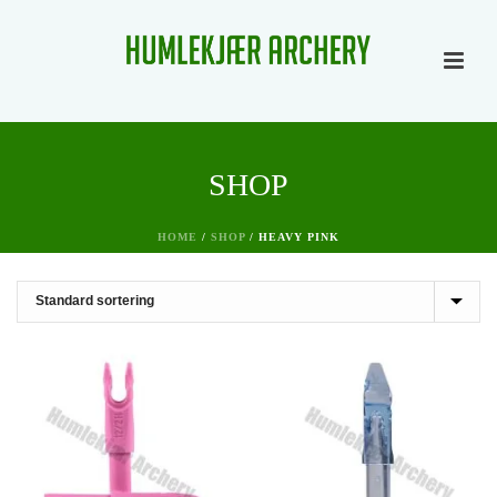
SHOP
HOME
/
SHOP
/
HEAVY PINK