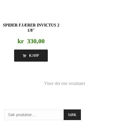
SPIDER FJÆRER INVICTUS 2
1/8″
kr
330,00
KJØP
Viser det ene resultatet
Søk
SØK
etter: