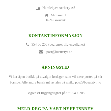
Humlekjær Archery AS
Midtåsen 1
1624 Gressvik
KONTAKTINFORMASJON
954 06 208 (begrenset tilgjengelighet)
post@bueutstyr.no
ÅPNINGSTID
Vi har åpen butikk på utvalgte lørdager, som vil være postet på vår
forside. Alle andre besøk må avtales på mail..
post@bueutstyr.no
Begrenset tilgjengelighet på tlf 95406208
MELD DEG PÅ VÅRT NYHETSBREV