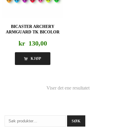
BICASTER ARCHERY
ARMGUARD TK BICOLOR
kr
130,00
KJØP
Viser det ene resultatet
Søk
SØK
etter: