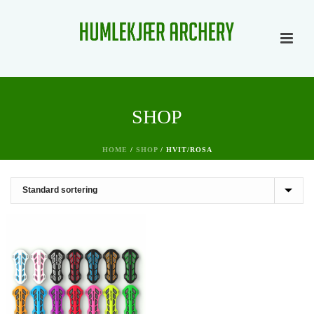
SHOP
HOME
/
SHOP
/
HVIT/ROSA