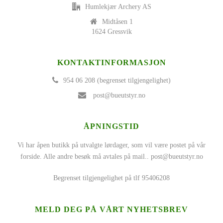
Humlekjær Archery AS
Midtåsen 1
1624 Gressvik
KONTAKTINFORMASJON
954 06 208 (begrenset tilgjengelighet)
post@bueutstyr.no
ÅPNINGSTID
Vi har åpen butikk på utvalgte lørdager, som vil være postet på vår
forside. Alle andre besøk må avtales på mail..
post@bueutstyr.no
Begrenset tilgjengelighet på tlf 95406208
MELD DEG PÅ VÅRT NYHETSBREV