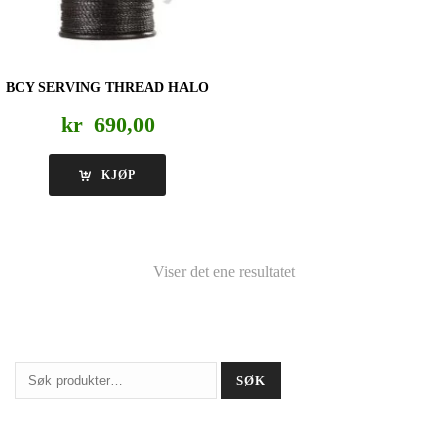
BCY SERVING THREAD HALO
kr
690,00
KJØP
Viser det ene resultatet
Søk
SØK
etter: