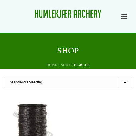
SHOP
HOME
/
SHOP
/
EL.BLUE