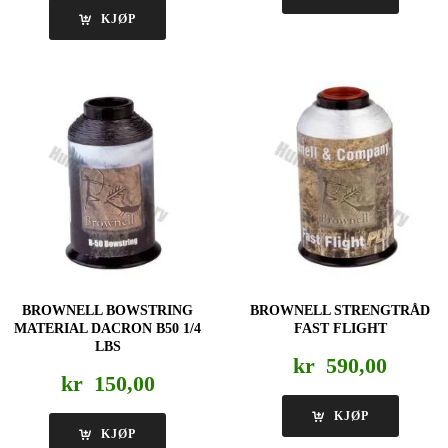
til
KJØP
kr 1.090,00
BROWNELL BOWSTRING
BROWNELL STRENGTRÅD
MATERIAL DACRON B50 1/4
FAST FLIGHT
LBS
kr
590,00
kr
150,00
KJØP
KJØP