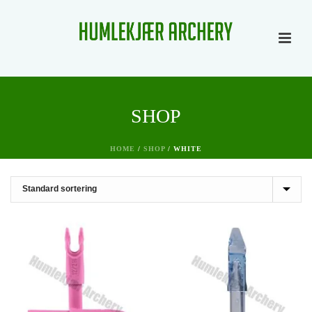
SHOP
HOME
/
SHOP
/
WHITE