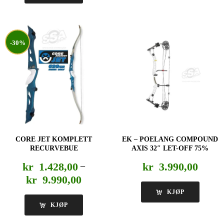
-30%
CORE JET KOMPLETT
EK – POELANG COMPOUND
RECURVEBUE
AXIS 32″ LET-OFF 75%
kr
1.428,00
–
kr
3.990,00
Prisområde:
kr
9.990,00
kr 1.428,00
KJØP
til
KJØP
kr 9.990,00