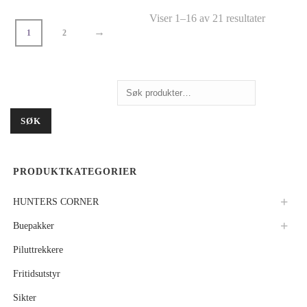
Viser 1–16 av 21 resultater
→
1
2
Søk
etter:
SØK
PRODUKTKATEGORIER
HUNTERS CORNER
Buepakker
Piluttrekkere
Fritidsutstyr
Sikter