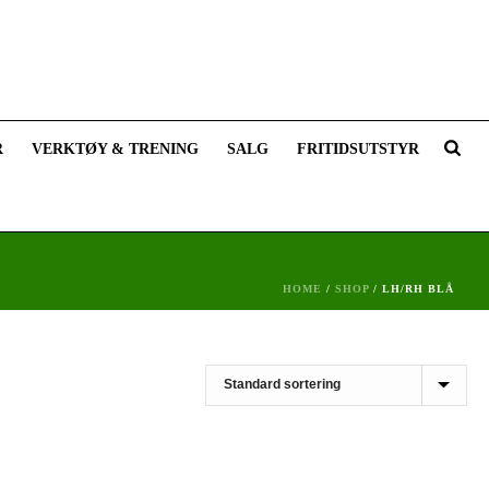
R
VERKTØY & TRENING
SALG
FRITIDSUTSTYR
HOME
/
SHOP
/
LH/RH BLÅ