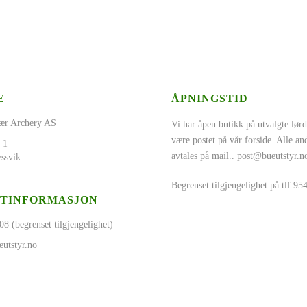
E
ÅPNINGSTID
ær Archery AS
Vi har åpen butikk på utvalgte lørd
være postet på vår forside. Alle a
 1
avtales på mail..
post@bueutstyr.n
ssvik
Begrenset tilgjengelighet på tlf 9
TINFORMASJON
08 (begrenset tilgjengelighet)
utstyr.no