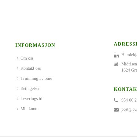
ADRESS
INFORMASJON
Humlekj
Om oss
Midtåsen
Kontakt oss
1624 Gre
Trimming av buer
Betingelser
KONTAK
Leveringstid
954 06 2
Min konto
post@bue