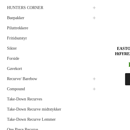
HUNTERS CORNER
Buepakker
Piluttrekkere
Fritidsutstyr
Sikter
EAST
HØYRE/
Forside
Gavekort
Recurve/ Barebow
Compound
Take-Down Recurves
Take-Down Recurve midtstykker
Take-Down Recurve Lemmer
One Piece Recurve