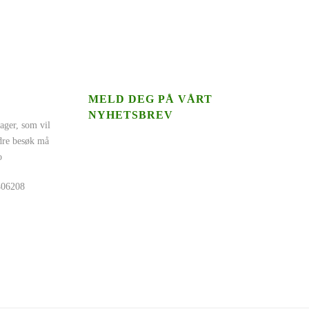
MELD DEG PÅ VÅRT
NYHETSBREV
ager, som vil
ndre besøk må
o
5406208