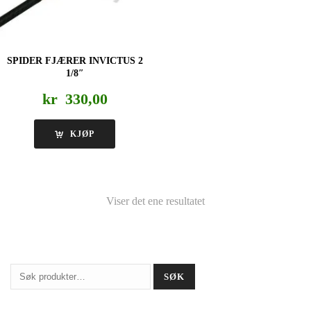
SPIDER FJÆRER INVICTUS 2
1/8″
kr
330,00
KJØP
Viser det ene resultatet
Søk
SØK
etter: