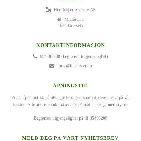
Humlekjær Archery AS
Midtåsen 1
1624 Gressvik
KONTAKTINFORMASJON
954 06 208 (begrenset tilgjengelighet)
post@bueutstyr.no
ÅPNINGSTID
Vi har åpen butikk på utvalgte lørdager, som vil være postet på vår
forside. Alle andre besøk må avtales på mail..
post@bueutstyr.no
Begrenset tilgjengelighet på tlf 95406208
MELD DEG PÅ VÅRT NYHETSBREV