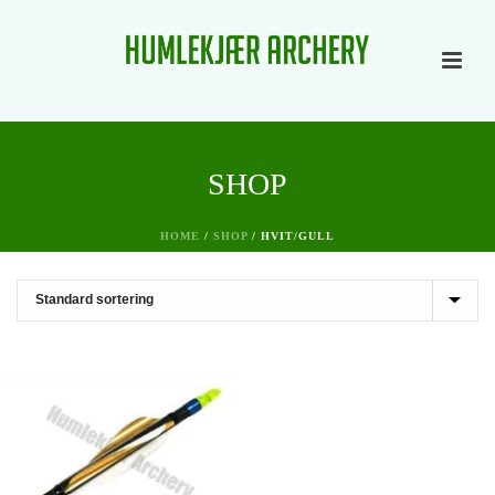
SHOP
HOME
/
SHOP
/
HVIT/GULL