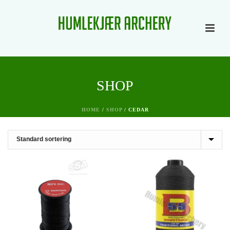
SHOP
HOME
/
SHOP
/
CEDAR