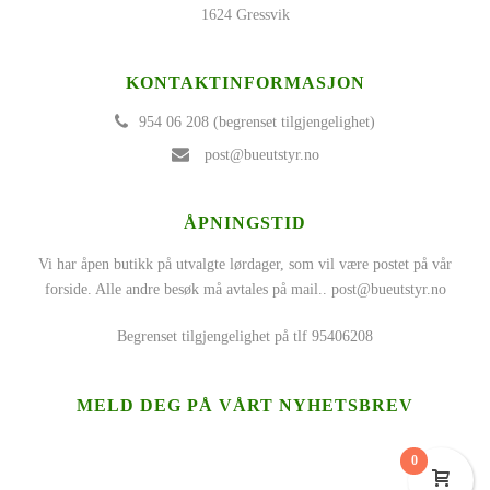
1624 Gressvik
KONTAKTINFORMASJON
954 06 208 (begrenset tilgjengelighet)
post@bueutstyr.no
ÅPNINGSTID
Vi har åpen butikk på utvalgte lørdager, som vil være postet på vår
forside. Alle andre besøk må avtales på mail..
post@bueutstyr.no
Begrenset tilgjengelighet på tlf 95406208
MELD DEG PÅ VÅRT NYHETSBREV
0