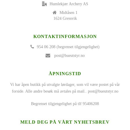
Humlekjær Archery AS
Midtåsen 1
1624 Gressvik
KONTAKTINFORMASJON
954 06 208 (begrenset tilgjengelighet)
post@bueutstyr.no
ÅPNINGSTID
Vi har åpen butikk på utvalgte lørdager, som vil være postet på vår
forside. Alle andre besøk må avtales på mail..
post@bueutstyr.no
Begrenset tilgjengelighet på tlf 95406208
MELD DEG PÅ VÅRT NYHETSBREV