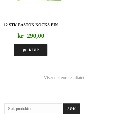
12 STK EASTON NOCKS PIN
kr
290,00
KJØP
Viser det ene resultatet
Søk
SØK
etter: