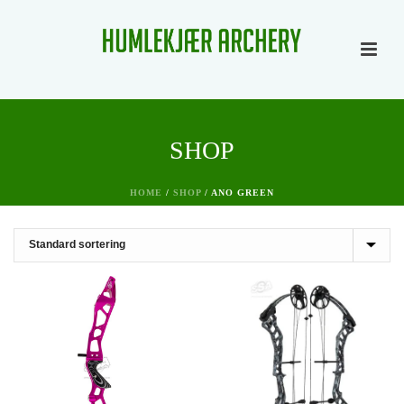
SHOP
HOME
/
SHOP
/
ANO GREEN