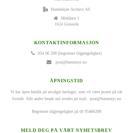
Humlekjær Archery AS
Midtåsen 1
1624 Gressvik
KONTAKTINFORMASJON
954 06 208 (begrenset tilgjengelighet)
post@bueutstyr.no
ÅPNINGSTID
Vi har åpen butikk på utvalgte lørdager, som vil være postet på vår
forside. Alle andre besøk må avtales på mail..
post@bueutstyr.no
Begrenset tilgjengelighet på tlf 95406208
MELD DEG PÅ VÅRT NYHETSBREV