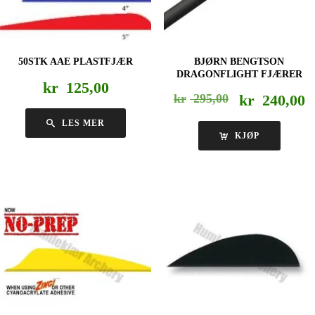
50STK AAE PLASTFJÆR
BJØRN BENGTSON
DRAGONFLIGHT FJÆRER
kr
125,00
Opprinnelig
N
kr
295,00
kr
240,00
pris
pr
LES MER
var:
er
KJØP
kr 295,00.
k