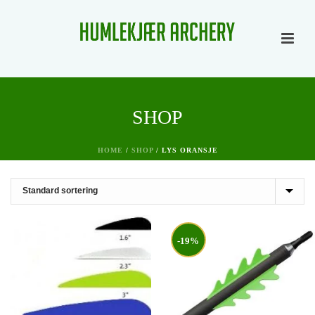
SHOP
HOME
/
SHOP
/
LYS ORANSJE
-19%