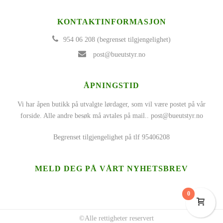
KONTAKTINFORMASJON
954 06 208 (begrenset tilgjengelighet)
post@bueutstyr.no
ÅPNINGSTID
Vi har åpen butikk på utvalgte lørdager, som vil være postet på vår
forside. Alle andre besøk må avtales på mail..
post@bueutstyr.no
Begrenset tilgjengelighet på tlf 95406208
MELD DEG PÅ VÅRT NYHETSBREV
0
©Alle rettigheter reservert