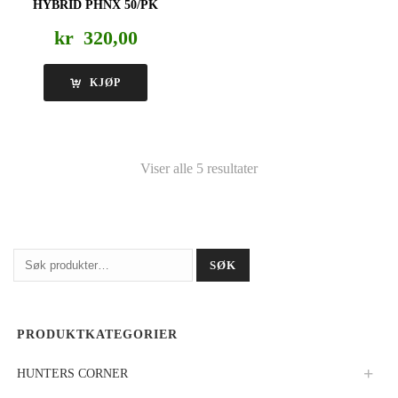
HYBRID PHNX 50/PK
kr
320,00
KJØP
Viser alle 5 resultater
Søk
SØK
etter:
PRODUKTKATEGORIER
HUNTERS CORNER