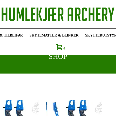
 & TILBEHØR
SKYTEMATTER & BLINKER
SKYTTERUTSTY
0
SHOP