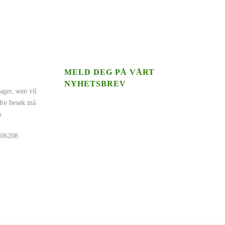
MELD DEG PÅ VÅRT
NYHETSBREV
ager, som vil
ndre besøk må
o
5406208