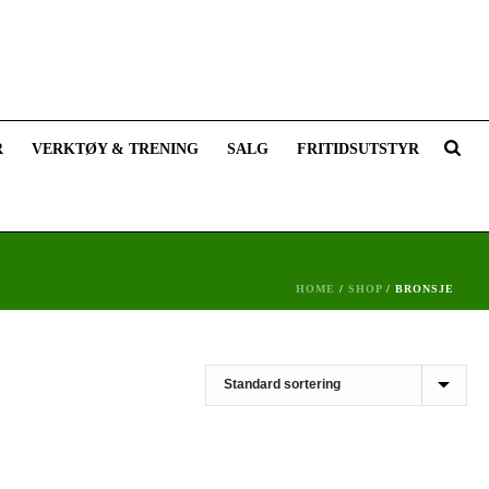
R
VERKTØY & TRENING
SALG
FRITIDSUTSTYR
HOME
/
SHOP
/
BRONSJE