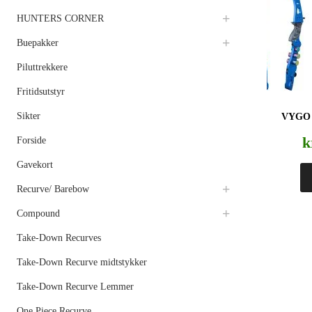
HUNTERS CORNER
Buepakker
Piluttrekkere
Fritidsutstyr
Sikter
VYGO
k
Forside
Gavekort
Recurve/ Barebow
Compound
Take-Down Recurves
Take-Down Recurve midtstykker
Take-Down Recurve Lemmer
One Piece Recurve