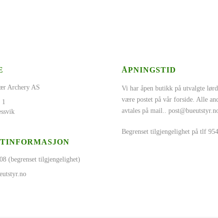
E
ÅPNINGSTID
ær Archery AS
Vi har åpen butikk på utvalgte lørd
være postet på vår forside. Alle a
 1
avtales på mail..
post@bueutstyr.n
ssvik
Begrenset tilgjengelighet på tlf 9
TINFORMASJON
08 (begrenset tilgjengelighet)
utstyr.no