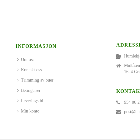
ADRESS
INFORMASJON
Humlekj
Om oss
Midtåsen
Kontakt oss
1624 Gre
Trimming av buer
Betingelser
KONTAK
Leveringstid
954 06 2
Min konto
post@bue