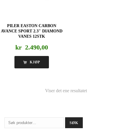
PILER EASTON CARBON
AVANCE SPORT 2.3″ DIAMOND
VANES 12STK
kr
2.490,00
KJØP
Viser det ene resultatet
Søk
SØK
etter: