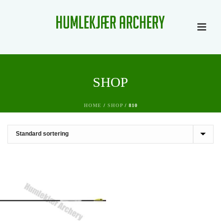
SHOP
HOME
/
SHOP
/
810