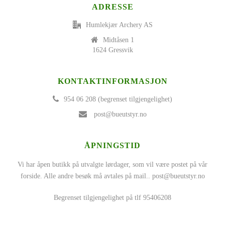
ADRESSE
Humlekjær Archery AS
Midtåsen 1
1624 Gressvik
KONTAKTINFORMASJON
954 06 208 (begrenset tilgjengelighet)
post@bueutstyr.no
ÅPNINGSTID
Vi har åpen butikk på utvalgte lørdager, som vil være postet på vår
forside. Alle andre besøk må avtales på mail..
post@bueutstyr.no
Begrenset tilgjengelighet på tlf 95406208