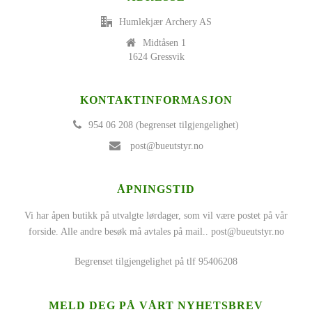
Humlekjær Archery AS
Midtåsen 1
1624 Gressvik
KONTAKTINFORMASJON
954 06 208 (begrenset tilgjengelighet)
post@bueutstyr.no
ÅPNINGSTID
Vi har åpen butikk på utvalgte lørdager, som vil være postet på vår
forside. Alle andre besøk må avtales på mail..
post@bueutstyr.no
Begrenset tilgjengelighet på tlf 95406208
MELD DEG PÅ VÅRT NYHETSBREV