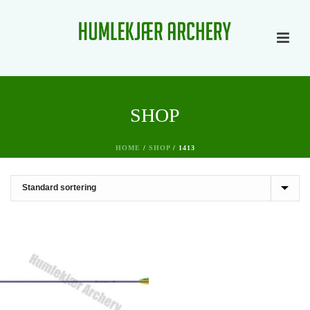
SHOP
HOME
/
SHOP
/
1413