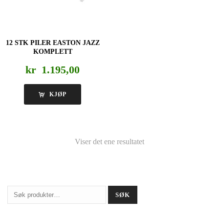
12 STK PILER EASTON JAZZ
KOMPLETT
kr
1.195,00
KJØP
Viser det ene resultatet
Søk
SØK
etter: