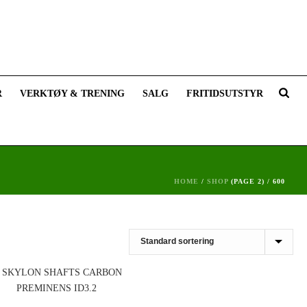
R
VERKTØY & TRENING
SALG
FRITIDSUTSTYR
HOME
/
SHOP
(PAGE 2) /
600