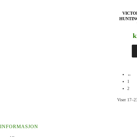
VICTO
HUNTING
k
←
1
2
Viser 17–23
INFORMASJON