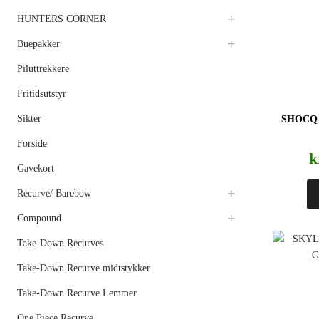
HUNTERS CORNER
Buepakker
Piluttrekkere
Fritidsutstyr
Sikter
SHOCQ
Forside
k
Gavekort
Recurve/ Barebow
Compound
Take-Down Recurves
Take-Down Recurve midtstykker
Take-Down Recurve Lemmer
One Piece Recurve