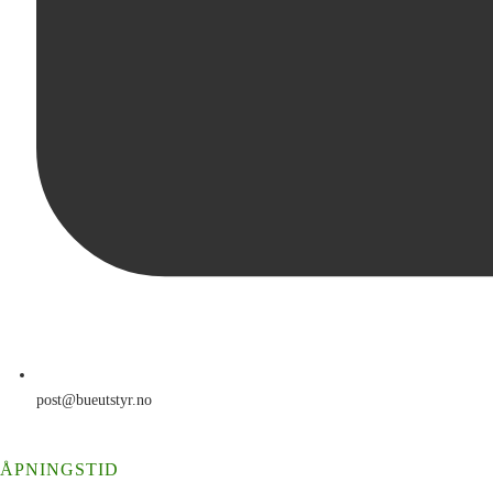
post@bueutstyr.no
ÅPNINGSTID